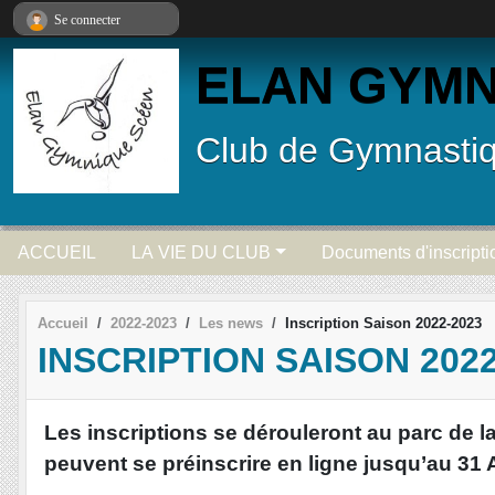
Panneau de gestion des cookies
Se connecter
ELAN GYMN
Club de Gymnastiq
ACCUEIL
LA VIE DU CLUB
Documents d'inscripti
Accueil
2022-2023
Les news
Inscription Saison 2022-2023
INSCRIPTION SAISON 2022
Les inscriptions se dérouleront au parc de l
peuvent se préinscrire en ligne jusqu’au 31 